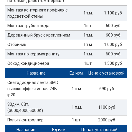
потолков( работа, материал)
Монтаж контурного профиля с
1п.м.
1.100 руб
подсветкой стены
Монтаж трубоотвода
1шт.
600 руб
Деревянный брус с креплением
1п.м.
600 руб
Отбойник
1п.м.
1.000 руб
Монтаж по керамограниту
1п.м.
600 руб
Обход кондиционера
1шт.
1.500 руб
Название
Ед.изм.
Цена с установкой
Светодиодная лента SMD
высокоэффективная 24В
1 п.м.
690 руб
ip20
80д/м, 6Вт,
1 п.м.
1100 руб
(3000,4000,6000К)
Пульт/контроллер
1 шт.
2000 руб
Название
Ед.изм.
Цена с установкой