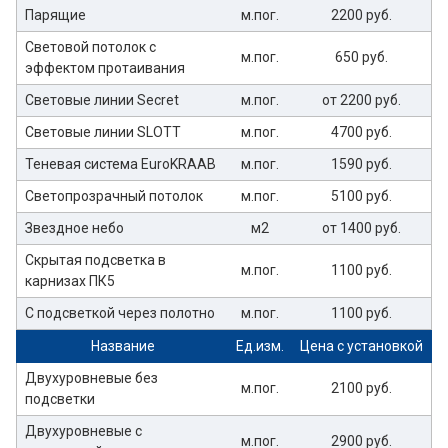
Парящие
м.пог.
2200 руб.
Световой потолок с
м.пог.
650 руб.
эффектом протаивания
Световые линии Secret
м.пог.
от 2200 руб.
Световые линии SLOTT
м.пог.
4700 руб.
Теневая система EuroKRAAB
м.пог.
1590 руб.
Светопрозрачный потолок
м.пог.
5100 руб.
Звездное небо
м2
от 1400 руб.
Скрытая подсветка в
м.пог.
1100 руб.
карнизах ПК5
С подсветкой через полотно
м.пог.
1100 руб.
Название
Ед.изм.
Цена с установкой
Двухуровневые без
м.пог.
2100 руб.
подсветки
Двухуровневые с
м.пог.
2900 руб.