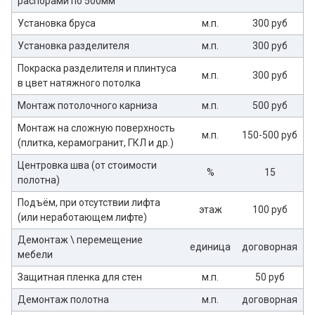
распорами по 500мм
Установка бруса
м.п.
300 руб
Установка разделителя
м.п.
300 руб
Покраска разделителя и плинтуса
м.п.
300 руб
в цвет натяжного потолка
Монтаж потолочного карниза
м.п.
500 руб
Монтаж на сложную поверхность
м.п.
150-500 руб
(плитка, керамогранит, ГКЛ и др.)
Центровка шва (от стоимости
%
15
полотна)
Подъём, при отсутствии лифта
этаж
100 руб
(или неработающем лифте)
Демонтаж \ перемещение
единица
договорная
мебели
Защитная пленка для стен
м.п.
50 руб
Демонтаж полотна
м.п.
договорная