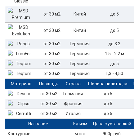
от 30 м2
Китай
до 5
от 30 м2
Китай
до 5
от 30 м2
Германия
до 3.2
от 30 м2
Германия
1.5 - 2.2 м
от 30 м2
Германия
до 5
от 30 м2
Германия
1,3 - 4,50
Материал
Площадь
Страна
Ширина полотна, м
То
от 30 м2
Германия
до 5
от 30 м2
Франция
до 5
от 30 м2
Италия
до 5
Название
Ед.изм.
Цена с установкой
Контурные
м.пог.
900р руб.