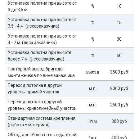
Установка полотна при высоте от
%
10
3 до 3,5 м.
Установка полотна при высоте от
%
15
3.5 - 4 м. (лесазаказчика)
Установка полотна при высоте от
%
30
4 - 7 м. (леса заказчика)
Установка полотна при высоте
%
50
более 7 м. (леса заказчика)
Повторный выезд бригады
выезд
3500 руб
монтажников по вине заказчика
Переход потолка в другой
м.п.
2000 руб
уровень: прямой участок
Переход потолка в другой
м.п.
2500 руб
уровень: криволинейный участок
Стандартная система крепления
1п.м.
300 руб
(работа + материал)
Обход доп. Углов на стандартной
1шт.
400 руб