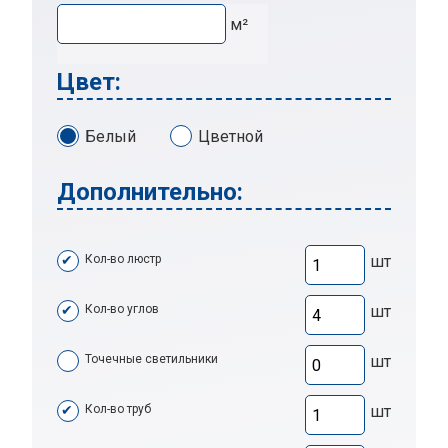
м²
Цвет:
Белый
Цветной
Дополнительно:
Кол-во люстр
шт
Кол-во углов
шт
Точечные светильники
шт
Кол-во труб
шт