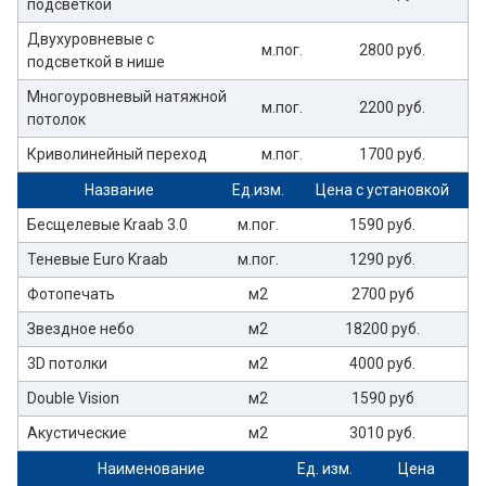
подсветкой
Двухуровневые с
м.пог.
2800 руб.
подсветкой в нише
Многоуровневый натяжной
м.пог.
2200 руб.
потолок
Криволинейный переход
м.пог.
1700 руб.
Название
Ед.изм.
Цена с установкой
Бесщелевые Kraab 3.0
м.пог.
1590 руб.
Теневые Euro Kraab
м.пог.
1290 руб.
Фотопечать
м2
2700 руб
Звездное небо
м2
18200 руб.
3D потолки
м2
4000 руб.
Double Vision
м2
1590 руб
Акустические
м2
3010 руб.
Наименование
Ед. изм.
Цена