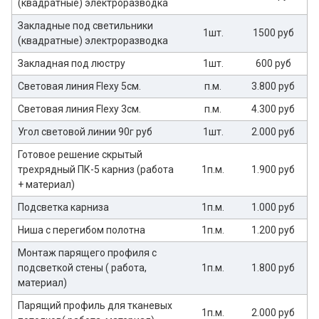
(квадратные) электроразводка
Закладные под светильники
1шт.
1500 руб
(квадратные) электроразводка
Закладная под люстру
1шт.
600 руб
Световая линия Flexy 5см.
п.м.
3.800 руб
Световая линия Flexy 3см.
п.м.
4.300 руб
Угол световой линии 90г руб
1шт.
2.000 руб
Готовое решение скрытый
трехрядный ПК-5 карниз (работа
1п.м.
1.900 руб
+ материал)
Подсветка карниза
1п.м.
1.000 руб
Ниша с перегибом полотна
1п.м.
1.200 руб
Монтаж парящего профиля с
подсветкой стены ( работа,
1п.м.
1.800 руб
материал)
Парящий профиль для тканевых
1п.м.
2.000 руб