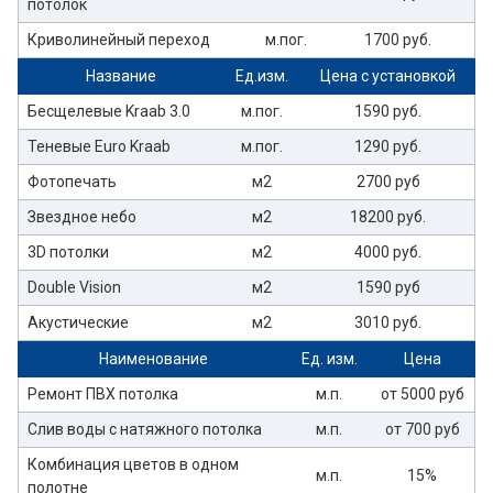
потолок
Криволинейный переход
м.пог.
1700 руб.
Название
Ед.изм.
Цена с установкой
Бесщелевые Kraab 3.0
м.пог.
1590 руб.
Теневые Euro Kraab
м.пог.
1290 руб.
Фотопечать
м2
2700 руб
Звездное небо
м2
18200 руб.
3D потолки
м2
4000 руб.
Double Vision
м2
1590 руб
Акустические
м2
3010 руб.
Наименование
Ед. изм.
Цена
Ремонт ПВХ потолка
м.п.
от 5000 руб
Слив воды с натяжного потолка
м.п.
от 700 руб
Комбинация цветов в одном
м.п.
15%
полотне