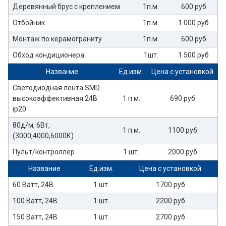
Деревянный брус с креплением
1п.м.
600 руб
Отбойник
1п.м.
1.000 руб
Монтаж по керамограниту
1п.м.
600 руб
Обход кондиционера
1шт.
1.500 руб
Название
Ед.изм.
Цена с установкой
Светодиодная лента SMD
высокоэффективная 24В
1 п.м.
690 руб
ip20
80д/м, 6Вт,
1 п.м.
1100 руб
(3000,4000,6000К)
Пульт/контроллер
1 шт.
2000 руб
Название
Ед.изм.
Цена с установкой
60 Ватт, 24В
1 шт.
1700 руб
100 Ватт, 24В
1 шт.
2200 руб
150 Ватт, 24В
1 шт.
2700 руб