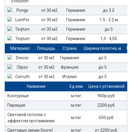
от 30 м2
Германия
до 3.2
от 30 м2
Германия
1.5 - 2.2 м
от 30 м2
Германия
до 5
от 30 м2
Германия
1,3 - 4,50
Материал
Площадь
Страна
Ширина полотна, м
То
от 30 м2
Германия
до 5
от 30 м2
Франция
до 5
от 30 м2
Италия
до 5
Название
Ед.изм.
Цена с установкой
Контурные
м.пог.
900р руб.
Парящие
м.пог.
2200 руб.
Световой потолок с
м.пог.
650 руб.
эффектом протаивания
Световые линии Secret
м.пог.
от 2200 руб.