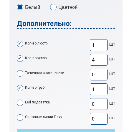
Белый
Цветной
Дополнительно:
Кол-во люстр
шт
Кол-во углов
шт
Точечные светильники
шт
Кол-во труб
шт
Led подсветка
шт
Световые линии Flexy
шт