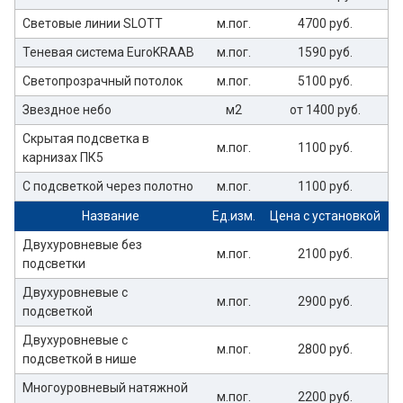
Световые линии SLOTT
м.пог.
4700 руб.
Теневая система EuroKRAAB
м.пог.
1590 руб.
Светопрозрачный потолок
м.пог.
5100 руб.
Звездное небо
м2
от 1400 руб.
Скрытая подсветка в
м.пог.
1100 руб.
карнизах ПК5
С подсветкой через полотно
м.пог.
1100 руб.
Название
Ед.изм.
Цена с установкой
Двухуровневые без
м.пог.
2100 руб.
подсветки
Двухуровневые с
м.пог.
2900 руб.
подсветкой
Двухуровневые с
м.пог.
2800 руб.
подсветкой в нише
Многоуровневый натяжной
м.пог.
2200 руб.