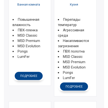
Ванная комната
Кухня
Повышенная
Перепады
влажность
температур
ПВХ-пленка
Агрессивная
MSD Classic
среда
MSD Premium
Накапливаются
MSD Evolution
загрязнения
Pongs
ПВХ полотна
LumFer
MSD Classic
MSD Premium
MSD Evolution
Pongs
ПОДРОБНЕЕ
LumFer
ПОДРОБНЕЕ