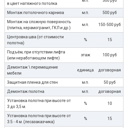
м.п.
300 руб
в цвет натяжного потолка
Монтаж потолочного карниза
м.п.
500 руб
Монтаж на сложную поверхность
м.п.
150-500 руб
(плитка, керамогранит, ГКЛ и др.)
Центровка шва (от стоимости
%
15
полотна)
Подъём, при отсутствии лифта
этаж
100 руб
(или неработающем лифте)
Демонтаж \ перемещение
единица
договорная
мебели
Защитная пленка для стен
м.п.
50 руб
Демонтаж полотна
м.п.
договорная
Установка полотна при высоте от
%
10
3 до 3,5 м.
Установка полотна при высоте от
%
15
3.5 - 4 м. (лесазаказчика)