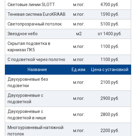
Световые линии SLOTT
м.пог.
4700 руб.
Теневая система EuroKRAAB
м.пог.
1590 руб.
Светопрозрачный потолок
м.пог.
5100 руб.
Звездное небо
м2
от 1400 руб.
Скрытая подсветка в
м.пог.
1100 руб.
карнизах ПК5
С подсветкой через полотно
м.пог.
1100 руб.
Название
Ед.изм.
Цена с установкой
Двухуровневые без
м.пог.
2100 руб.
подсветки
Двухуровневые с
м.пог.
2900 руб.
подсветкой
Двухуровневые с
м.пог.
2800 руб.
подсветкой в нише
Многоуровневый натяжной
м.пог.
2200 руб.
потолок