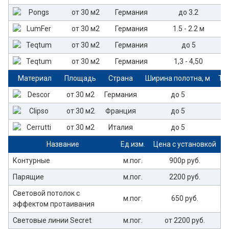
от 30 м2
Германия
до 3.2
от 30 м2
Германия
1.5 - 2.2 м
от 30 м2
Германия
до 5
от 30 м2
Германия
1,3 - 4,50
Материал
Площадь
Страна
Ширина полотна, м
То
от 30 м2
Германия
до 5
от 30 м2
Франция
до 5
от 30 м2
Италия
до 5
Название
Ед.изм.
Цена с установкой
Контурные
м.пог.
900р руб.
Парящие
м.пог.
2200 руб.
Световой потолок с
м.пог.
650 руб.
эффектом протаивания
Световые линии Secret
м.пог.
от 2200 руб.