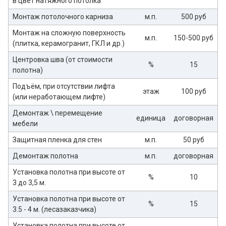
в цвет натяжного потолка
Монтаж потолочного карниза
м.п.
500 руб
Монтаж на сложную поверхность
м.п.
150-500 руб
(плитка, керамогранит, ГКЛ и др.)
Центровка шва (от стоимости
%
15
полотна)
Подъём, при отсутствии лифта
этаж
100 руб
(или неработающем лифте)
Демонтаж \ перемещение
единица
договорная
мебели
Защитная пленка для стен
м.п.
50 руб
Демонтаж полотна
м.п.
договорная
Установка полотна при высоте от
%
10
3 до 3,5 м.
Установка полотна при высоте от
%
15
3.5 - 4 м. (лесазаказчика)
Установка полотна при высоте от