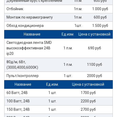
Деревянный брус с креплением
1п.м.
600 руб
Отбойник
1п.м.
1.000 руб
Монтаж по керамограниту
1п.м.
600 руб
Обход кондиционера
1шт.
1.500 руб
Название
Ед.изм.
Цена с установкой
Светодиодная лента SMD
высокоэффективная 24В
1 п.м.
690 руб
ip20
80д/м, 6Вт,
1 п.м.
1100 руб
(3000,4000,6000К)
Пульт/контроллер
1 шт.
2000 руб
Название
Ед.изм.
Цена с установкой
60 Ватт, 24В
1 шт.
1700 руб
100 Ватт, 24В
1 шт.
2200 руб
150 Ватт, 24В
1 шт.
2700 руб