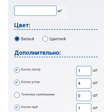
м²
Цвет:
Белый
Цветной
Дополнительно:
Кол-во люстр
шт
Кол-во углов
шт
Точечные светильники
шт
Кол-во труб
шт