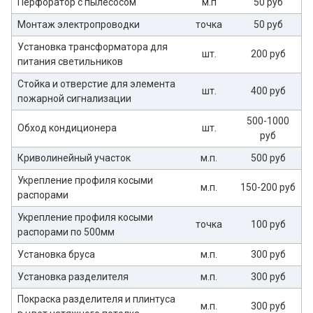
Перфоратор с пылесосом
м.п
50 руб
Монтаж электропроводки
точка
50 руб
Установка трансформатора для
шт.
200 руб
питания светильников
Стойка и отверстие для элемента
шт.
400 руб
пожарной сигнализации
500-1000
Обход кондиционера
шт.
руб
Криволинейный участок
м.п.
500 руб
Укрепление профиля косыми
м.п.
150-200 руб
распорами
Укрепление профиля косыми
точка
100 руб
распорами по 500мм
Установка бруса
м.п.
300 руб
Установка разделителя
м.п.
300 руб
Покраска разделителя и плинтуса
м.п.
300 руб