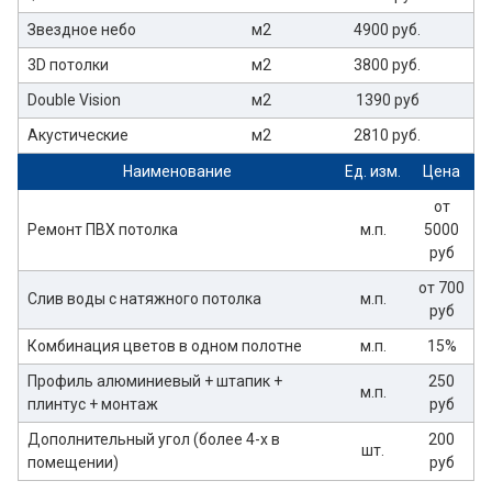
Звездное небо
м2
4900 руб.
3D потолки
м2
3800 руб.
Double Vision
м2
1390 руб
Акустические
м2
2810 руб.
Наименование
Ед. изм.
Цена
от
Ремонт ПВХ потолка
м.п.
5000
руб
от 700
Слив воды с натяжного потолка
м.п.
руб
Комбинация цветов в одном полотне
м.п.
15%
Профиль алюминиевый + штапик +
250
м.п.
плинтус + монтаж
руб
Дополнительный угол (более 4-х в
200
шт.
помещении)
руб