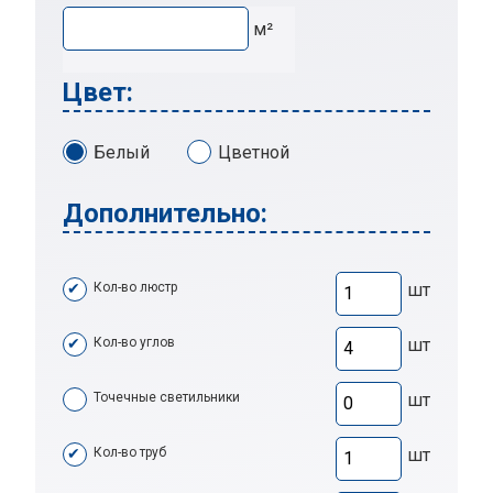
м²
Цвет:
Белый
Цветной
Дополнительно:
Кол-во люстр
шт
Кол-во углов
шт
Точечные светильники
шт
Кол-во труб
шт