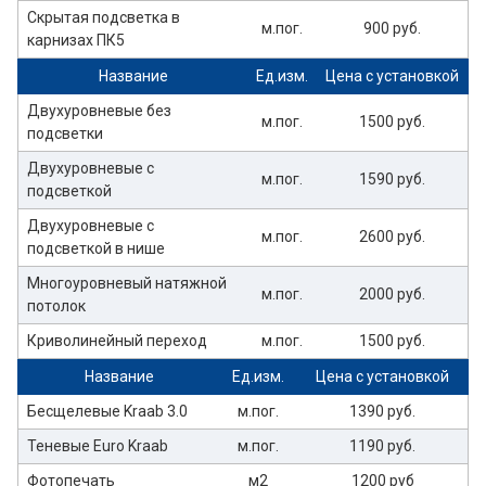
Скрытая подсветка в
м.пог.
900 руб.
карнизах ПК5
Название
Ед.изм.
Цена с установкой
Двухуровневые без
м.пог.
1500 руб.
подсветки
Двухуровневые с
м.пог.
1590 руб.
подсветкой
Двухуровневые с
м.пог.
2600 руб.
подсветкой в нише
Многоуровневый натяжной
м.пог.
2000 руб.
потолок
Криволинейный переход
м.пог.
1500 руб.
Название
Ед.изм.
Цена с установкой
Бесщелевые Kraab 3.0
м.пог.
1390 руб.
Теневые Euro Kraab
м.пог.
1190 руб.
Фотопечать
м2
1200 руб