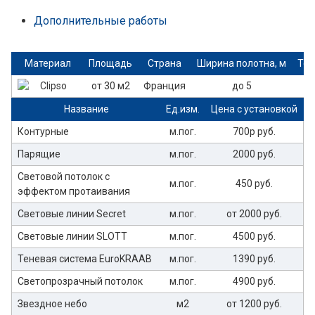
Дополнительные работы
Материал
Площадь
Страна
Ширина полотна, м
Тол
от 30 м2
Франция
до 5
Название
Ед.изм.
Цена с установкой
Контурные
м.пог.
700р руб.
Парящие
м.пог.
2000 руб.
Световой потолок с
м.пог.
450 руб.
эффектом протаивания
Световые линии Secret
м.пог.
от 2000 руб.
Световые линии SLOTT
м.пог.
4500 руб.
Теневая система EuroKRAAB
м.пог.
1390 руб.
Светопрозрачный потолок
м.пог.
4900 руб.
Звездное небо
м2
от 1200 руб.