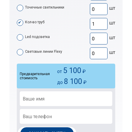
Точечные светильники
шт
Кол-во труб
шт
Led подсветка
шт
Световые линии Flexy
шт
5 100
от
₽
Предварительная
стоимость
8 100
до
₽