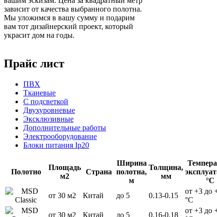
вашим эскизам. Цена за квадратный метр
зависит от качества выбранного полотна.
Мы уложимся в вашу сумму и подарим
вам тот дизайнерский проект, который
украсит дом на годы.
Прайс лист
ПВХ
Тканевые
С подсветкой
Двухуровневые
Эксклюзивные
Дополнительные работы
Электрооборудование
Блоки питания Ip20
Ширина
Темпера
Площадь
Толщина,
Полотно
Страна
полотна,
эксплуат
м2
мм
м
°С
от +3 до 
от 30 м2
Китай
до 5
0.13-0.15
°С
от +3 до 
от 30 м2
Китай
до 5
0.16-0.18