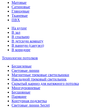
Матовые
Сатиновые
Глянцевые
Тканевые
ПВХ
На кухне
В зал
В спальню
В детскую комнату
В ванную (санузел)
В коридоре
Технологии потолков
Бесщелевые
Световые линии
Магнитные трековые светильники
Накладной трековый светильник
Скрытый карниз для натяжного потолка
Многоуровневые
Бесшовные
Парящие
Контурная подсветка
Световые линии Secret