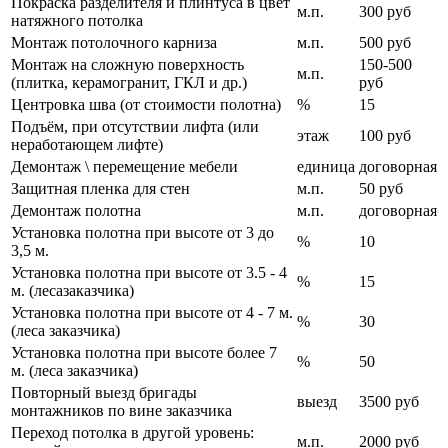
Покраска разделителя и плинтуса в цвет
м.п.
300 руб
натяжного потолка
Монтаж потолочного карниза
м.п.
500 руб
Монтаж на сложную поверхность
150-500
м.п.
(плитка, керамогранит, ГКЛ и др.)
руб
Центровка шва (от стоимости полотна)
%
15
Подъём, при отсутствии лифта (или
этаж
100 руб
неработающем лифте)
Демонтаж \ перемещение мебели
единица
договорная
Защитная пленка для стен
м.п.
50 руб
Демонтаж полотна
м.п.
договорная
Установка полотна при высоте от 3 до
%
10
3,5 м.
Установка полотна при высоте от 3.5 - 4
%
15
м. (лесазаказчика)
Установка полотна при высоте от 4 - 7 м.
%
30
(леса заказчика)
Установка полотна при высоте более 7
%
50
м. (леса заказчика)
Повторный выезд бригады
выезд
3500 руб
монтажников по вине заказчика
Переход потолка в другой уровень:
м.п.
2000 руб