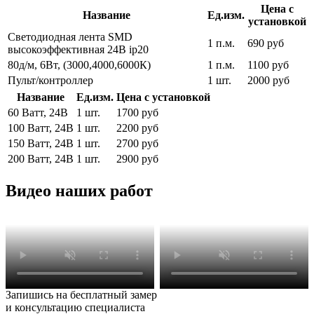
Цена с
Название
Ед.изм.
установкой
Светодиодная лента SMD
1 п.м.
690 руб
высокоэффективная 24В ip20
80д/м, 6Вт, (3000,4000,6000К)
1 п.м.
1100 руб
Пульт/контроллер
1 шт.
2000 руб
Название
Ед.изм.
Цена с установкой
60 Ватт, 24В
1 шт.
1700 руб
100 Ватт, 24В
1 шт.
2200 руб
150 Ватт, 24В
1 шт.
2700 руб
200 Ватт, 24В
1 шт.
2900 руб
Видео наших работ
Запишись на бесплатный замер
и консультацию специалиста