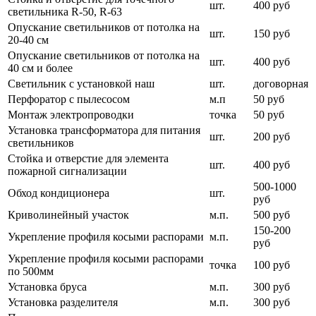
шт.
400 руб
светильника R-50, R-63
Опускание светильников от потолка на
шт.
150 руб
20-40 см
Опускание светильников от потолка на
шт.
400 руб
40 см и более
Светильник с установкой наш
шт.
договорная
Перфоратор с пылесосом
м.п
50 руб
Монтаж электропроводки
точка
50 руб
Установка трансформатора для питания
шт.
200 руб
светильников
Стойка и отверстие для элемента
шт.
400 руб
пожарной сигнализации
500-1000
Обход кондиционера
шт.
руб
Криволинейный участок
м.п.
500 руб
150-200
Укрепление профиля косыми распорами
м.п.
руб
Укрепление профиля косыми распорами
точка
100 руб
по 500мм
Установка бруса
м.п.
300 руб
Установка разделителя
м.п.
300 руб