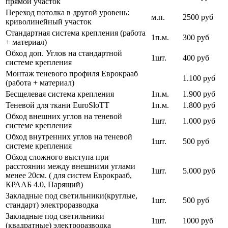
прямой участок
Переход потолка в другой уровень:
м.п.
2500 руб
криволинейный участок
Стандартная система крепления (работа
1п.м.
300 руб
+ материал)
Обход доп. Углов на стандартной
1шт.
400 руб
системе крепления
Монтаж теневого профиля Еврокрааб
1.100 руб
(работа + материал)
Бесщелевая система крепления
1п.м.
1.900 руб
Теневой для ткани EuroSloTT
1п.м.
1.800 руб
Обход внешних углов на теневой
1шт.
1.000 руб
системе крепления
Обход внутренних углов на теневой
1шт.
500 руб
системе крепления
Обход сложного выступа при
расстоянии между внешними углами
1шт.
5.000 руб
менее 20см. ( для систем Еврокрааб,
КРААБ 4.0, Парящий)
Закладные под светильники(круглые,
1шт.
500 руб
стандарт) электроразводка
Закладные под светильники
1шт.
1000 руб
(квадратные) электроразводка