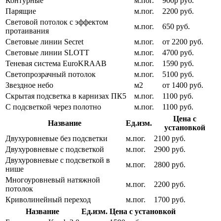
Контурные
м.пог.
900р руб.
Парящие
м.пог.
2200 руб.
Световой потолок с эффектом
м.пог.
650 руб.
протаивания
Световые линии Secret
м.пог.
от 2200 руб.
Световые линии SLOTT
м.пог.
4700 руб.
Теневая система EuroKRAAB
м.пог.
1590 руб.
Светопрозрачный потолок
м.пог.
5100 руб.
Звездное небо
м2
от 1400 руб.
Скрытая подсветка в карнизах ПК5
м.пог.
1100 руб.
С подсветкой через полотно
м.пог.
1100 руб.
Цена с
Название
Ед.изм.
установкой
Двухуровневые без подсветки
м.пог.
2100 руб.
Двухуровневые с подсветкой
м.пог.
2900 руб.
Двухуровневые с подсветкой в
м.пог.
2800 руб.
нише
Многоуровневый натяжной
м.пог.
2200 руб.
потолок
Криволинейный переход
м.пог.
1700 руб.
Название
Ед.изм.
Цена с установкой