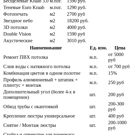
Бесщелевые Kraab 3.0
м.пог.
1590 руб.
Теневые Euro Kraab
м.пог.
1290 руб.
Фотопечать
м2
2700 руб
Звездное небо
м2
18200 руб.
3D потолки
м2
4000 руб.
Double Vision
м2
1590 руб
Акустические
м2
3010 руб.
Наименование
Ед. изм.
Цена
от 5000
Ремонт ПВХ потолка
м.п.
руб
Слив воды с натяжного потолка
м.п.
от 700 руб
Комбинация цветов в одном полотне
м.п.
15%
Профиль алюминиевый + штапик +
м.п.
250 руб
плинтус + монтаж
Дополнительный угол (более 4-х в
шт.
200 руб
помещении)
200-300
Обход трубы с окантовкой
шт.
руб
Крепление люстры универсальное
шт.
400 руб
200-1000
Снятие / Монтаж люстры
шт.
руб
Стойка и отверстие для точечного