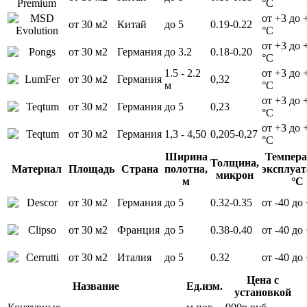
°С
от +3 до 
от 30 м2
Китай
до 5
0.19-0.22
°С
от +3 до 
от 30 м2
Германия
до 3.2
0.18-0.20
°С
1.5 - 2.2
от +3 до 
от 30 м2
Германия
0,32
м
°С
от +3 до 
от 30 м2
Германия
до 5
0,23
°С
от +3 до 
от 30 м2
Германия
1,3 - 4,50
0,205-0,27
°С
Ширина
Темпера
Толщина,
Материал
Площадь
Страна
полотна,
эксплуат
микрон
м
°С
от 30 м2
Германия
до 5
0.32-0.35
от -40 до
от 30 м2
Франция
до 5
0.38-0.40
от -40 до
от 30 м2
Италия
до 5
0.32
от -40 до
Цена с
Название
Ед.изм.
установкой