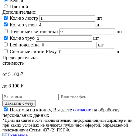
Белый
Цветной
Дополнительно:
Кол-во люстр
шт
Кол-во углов
шт
Точечные светильники
шт
Кол-во труб
шт
Led подсветка
шт
Световые линии Flexy
шт
Предварительная
стоимость
от
5 100
₽
до
8 100
₽
Заказать смету
Нажимая на кнопку, Вы даете
согласие
на обработку
персональных данных
*Цены на сайте носят исключительно информационный характер и ни
при каких условиях не являются публичной офертой, определяемой
положениями Статьи 437 (2) ГК РФ.