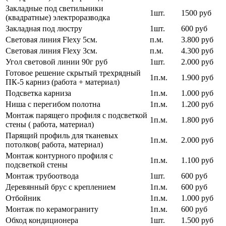
Закладные под светильники
1шт.
1500 руб
(квадратные) электроразводка
Закладная под люстру
1шт.
600 руб
Световая линия Flexy 5см.
п.м.
3.800 руб
Световая линия Flexy 3см.
п.м.
4.300 руб
Угол световой линии 90г руб
1шт.
2.000 руб
Готовое решение скрытый трехрядный
1п.м.
1.900 руб
ПК-5 карниз (работа + материал)
Подсветка карниза
1п.м.
1.000 руб
Ниша с перегибом полотна
1п.м.
1.200 руб
Монтаж парящего профиля с подсветкой
1п.м.
1.800 руб
стены ( работа, материал)
Парящий профиль для тканевых
1п.м.
2.000 руб
потолков( работа, материал)
Монтаж контурного профиля с
1п.м.
1.100 руб
подсветкой стены
Монтаж трубоотвода
1шт.
600 руб
Деревянный брус с креплением
1п.м.
600 руб
Отбойник
1п.м.
1.000 руб
Монтаж по керамограниту
1п.м.
600 руб
Обход кондиционера
1шт.
1.500 руб